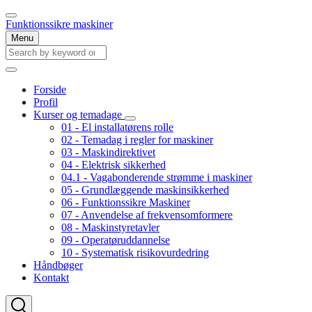
Skip
to
Funktionssikre maskiner
main
Menu
content
Search
Search
Forside
Profil
Main
Kurser og temadage
navigation
Kurser
01 - El installatørens rolle
og
02 - Temadag i regler for maskiner
temadage
03 - Maskindirektivet
sub-
04 - Elektrisk sikkerhed
navigation
04.1 - Vagabonderende strømme i maskiner
05 - Grundlæggende maskinsikkerhed
06 - Funktionssikre Maskiner
07 - Anvendelse af frekvensomformere
08 - Maskinstyretavler
09 - Operatøruddannelse
10 - Systematisk risikovurdedring
Håndbøger
Kontakt