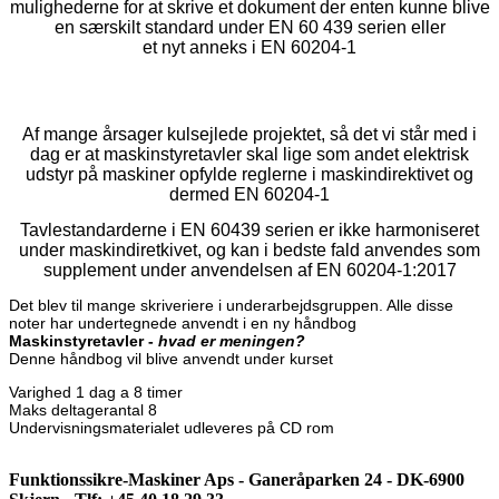
mulighederne for at skrive et dokument der enten kunne blive
en særskilt standard under EN 60 439 serien eller
et nyt anneks i EN 60204-1
Af mange årsager kulsejlede projektet, så det vi står med i
dag er at maskinstyretavler skal lige som andet elektrisk
udstyr på maskiner opfylde reglerne i maskindirektivet og
dermed EN 60204-1
Tavlestandarderne i EN 60439 serien er ikke harmoniseret
under maskindiretkivet, og kan i bedste fald anvendes som
supplement under anvendelsen af EN 60204-1:2017
Det blev til mange skriveriere i underarbejdsgruppen. Alle disse
noter har undertegnede anvendt i en ny håndbog
Maskinstyretavler -
hvad er meningen?
Denne håndbog vil blive anvendt under kurset
Varighed 1 dag a 8 timer
Maks deltagerantal 8
Undervisningsmaterialet udleveres på CD rom
Funktionssikre-Maskiner Aps - Ganeråparken 24 - DK-6900